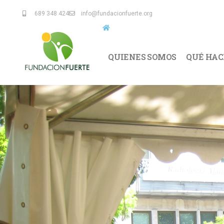
689 348 424
info@fundacionfuerte.org
QUIENES SOMOS
QUÉ HA