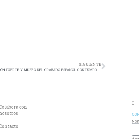
SIGUIENTE
FUNDACIÓN FUERTE Y MUSEO DEL GRABADO ESPAÑOL CONTEMPORÁNEO RENUEVAN UN AÑO MÁS EL CONVENIO DE COLABORACIÓN
Colabora con
nosotros
CO
No
Contacto
Asu