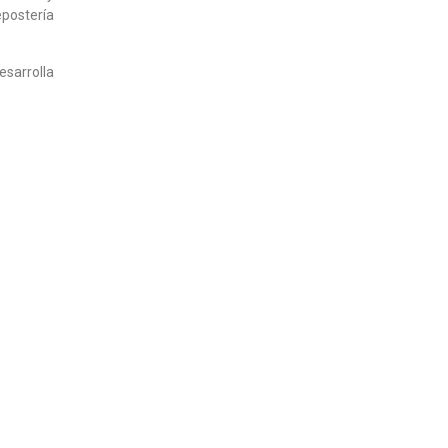
epostería
esarrolla