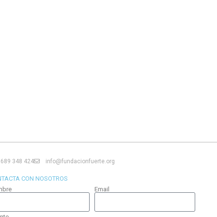
689 348 424
info@fundacionfuerte.org
NTACTA CON NOSOTROS
mbre
Email
nto