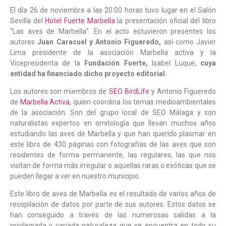
El día 26 de noviembre a las 20:00 horas tuvo lugar en el Salón
Sevilla del
Hotel Fuerte Marbella
la presentación oficial del libro
“Las aves de Marbella”. En el acto estuvieron presentes los
autores
Juan Caracuel
y
Antonio
Figueredo
,
así como Javier
Lima presidente de la asociación Marbella activa y la
Vicepresidenta de la
Fundación Fuerte,
Isabel Luque,
cuya
entidad ha financiado dicho proyecto editorial.
Los autores son miembros de
SEO BirdLife
y Antonio Figueredo
de
Marbella Activa
, quien coordina los temas medioambientales
de la asociación. Son del grupo local de SEO Málaga y son
naturalistas expertos en ornitología que llevan muchos años
estudiando las aves de Marbella y que han querido plasmar en
este libro de 430 páginas con fotografías de las aves que son
residentes de forma permanente, las regulares, las que nos
visitan de forma más irregular o aquellas raras o exóticas que se
pueden llegar a ver en nuestro municipio.
Este libro de aves de Marbella es el resultado de varios años de
recopilación de datos por parte de sus autores. Estos datos se
han conseguido a través de las numerosas salidas a la
privilegiada y variada naturaleza que se encuentra en todo su