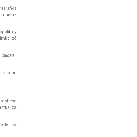
tres años
la actriz
opolita y
simbolizó
a ciudad
”,
diendo un
cordobesa
actualiza
hotel. Ya