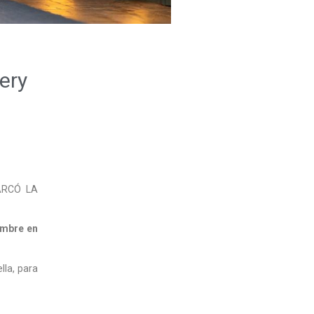
ery
ARCÓ LA
iembre en
lla, para