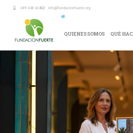
689 348 424
info@fundacionfuerte.org
QUIENES SOMOS
QUÉ HA