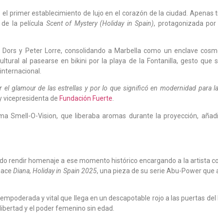
l primer establecimiento de lujo en el corazón de la ciudad. Apenas 
 de la película
Scent of Mystery (Holiday in Spain)
, protagonizada por 
mo Dors y Peter Lorre, consolidando a Marbella como un enclave cosm
ultural al pasearse en bikini por la playa de la Fontanilla, gesto que 
internacional.
r el glamour de las estrellas y por lo que significó en modernidad para l
y vicepresidenta de
Fundación Fuerte
.
tema Smell-O-Vision, que liberaba aromas durante la proyección, aña
do rendir homenaje a ese momento histórico encargando a la artista 
nace
Diana, Holiday in Spain 2025
, una pieza de su serie Abu-Power que 
empoderada y vital que llega en un descapotable rojo a las puertas del 
a libertad y el poder femenino sin edad.