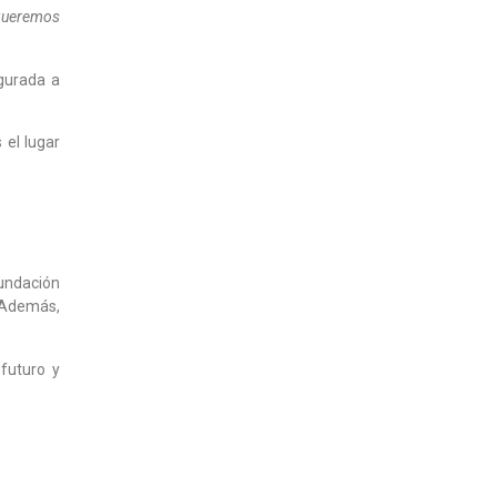
 queremos
ugurada a
 el lugar
Fundación
. Además,
 futuro y