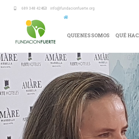
689 348 424
info@fundacionfuerte.org
QUIENES SOMOS
QUÉ HA