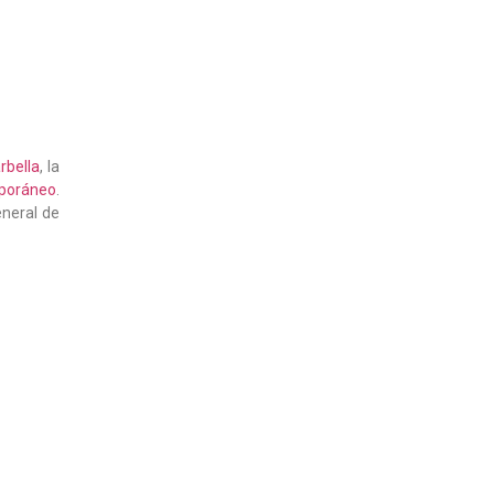
rbella
, la
mporáneo
.
eneral de