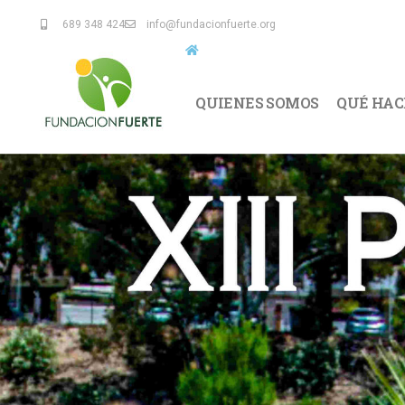
689 348 424
info@fundacionfuerte.org
QUIENES SOMOS
QUÉ HA