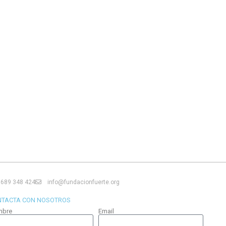
689 348 424
info@fundacionfuerte.org
NTACTA CON NOSOTROS
mbre
Email