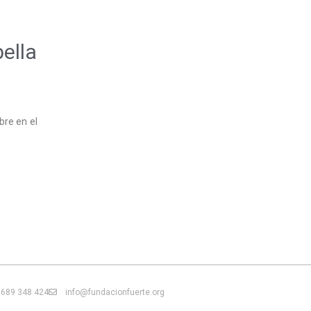
ella
bre en el
689 348 424
info@fundacionfuerte.org