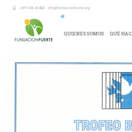
689 348 424
info@fundacionfuerte.org
QUIENES SOMOS
QUÉ HA