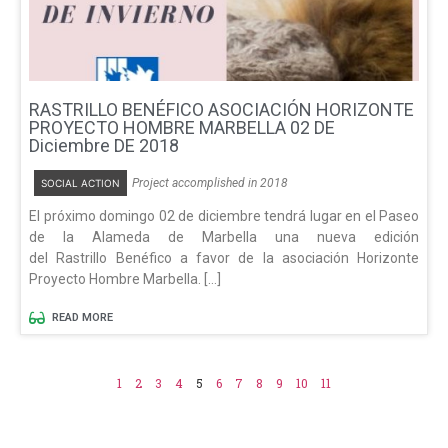
RASTRILLO BENÉFICO ASOCIACIÓN HORIZONTE
PROYECTO HOMBRE MARBELLA 02 DE
Diciembre DE 2018
Project accomplished in 2018
SOCIAL ACTION
El próximo domingo 02 de diciembre tendrá lugar en el Paseo
de la Alameda de Marbella una nueva edición
del Rastrillo Benéfico a favor de la asociación Horizonte
Proyecto Hombre Marbella. […]
READ MORE
1
2
3
4
5
6
7
8
9
10
11