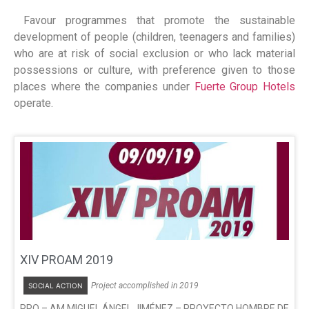
Favour programmes that promote the sustainable
development of people (children, teenagers and families)
who are at risk of social exclusion or who lack material
possessions or culture, with preference given to those
places where the companies under
Fuerte Group Hotels
operate.
XIV PROAM 2019
Project accomplished in 2019
SOCIAL ACTION
PRO – AM MIGUEL ÁNGEL JIMÉNEZ – PROYECTO HOMBRE DE