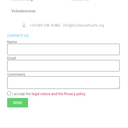
Volunteerism
+34 689 348 424
info@fundacionfuerte.org
CONTACT US
Name
Email
Comments
I accept the
legal notice and the Privacy policy
.
SEND