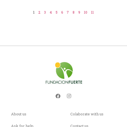
1
2
3
4
5
6
7
8
9
10
11
About us
Colaborate with us
Ask for help
Contact us