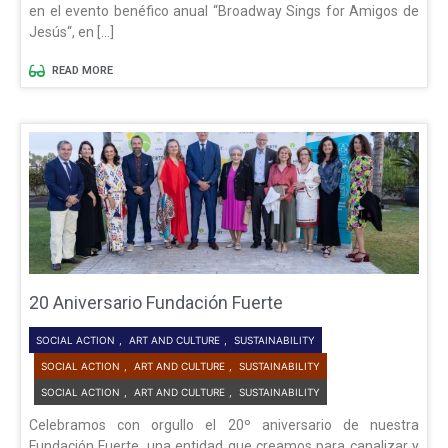
en el evento benéfico anual “Broadway Sings for Amigos de
Jesús“, en […]
READ MORE
20 Aniversario Fundación Fuerte
SOCIAL ACTION
,
ART AND CULTURE
,
SUSTAINABILITY
SOCIAL ACTION
,
ART AND CULTURE
,
SUSTAINABILITY
SOCIAL ACTION
,
ART AND CULTURE
,
SUSTAINABILITY
Celebramos con orgullo el 20º aniversario de nuestra
Fundación Fuerte, una entidad que creamos para canalizar y