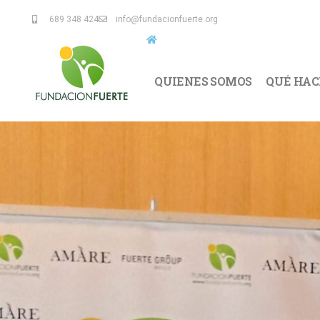
689 348 424
info@fundacionfuerte.org
QUIENES SOMOS
QUÉ HA