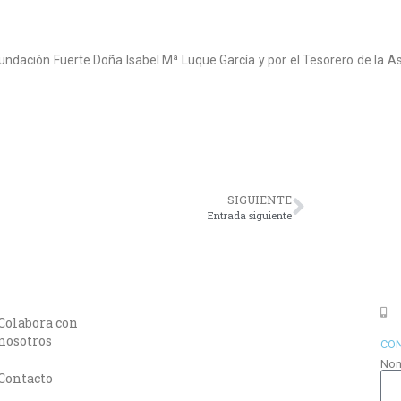
Fundación Fuerte Doña Isabel Mª Luque García y por el Tesorero de la A
SIGUIENTE
Entrada siguiente
Colabora con
nosotros
CO
No
Contacto