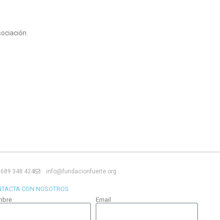
sociación
689 348 424
info@fundacionfuerte.org
NTACTA CON NOSOTROS
mbre
Email