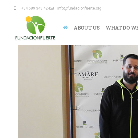
+34 689 348 424
info@fundacionfuerte.org
ABOUT US
WHAT DO WE