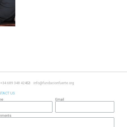
+34 689 348 424
info@fundacionfuerte.org
TACT US
me
Email
mments